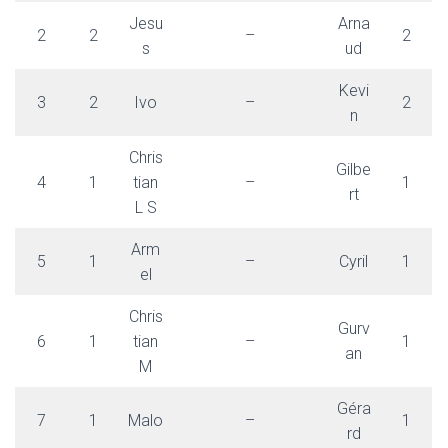
Jesu
Arna
2
2
–
2
s
ud
Kevi
3
2
Ivo
–
2
n
Chris
Gilbe
4
1
tian
–
1
rt
L S
Arm
5
1
–
Cyril
1
el
Chris
Gurv
6
1
tian
–
1
an
M
Géra
7
1
Malo
–
1
rd