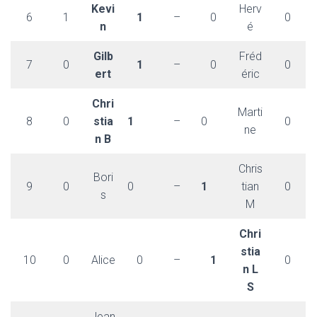
Kevi
Herv
6
1
1
–
0
0
n
é
Gilb
Fréd
7
0
1
–
0
0
ert
éric
Chri
Marti
8
0
stia
1
–
0
0
ne
n B
Chris
Bori
9
0
0
–
1
tian
0
s
M
Chri
stia
10
0
Alice
0
–
1
0
n L
S
Jean