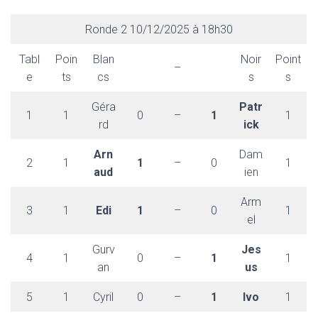
Ronde 2 10/12/2025 à 18h30
Tabl
Poin
Blan
Noir
Point
–
e
ts
cs
s
s
Géra
Patr
1
1
0
–
1
1
rd
ick
Arn
Dam
2
1
1
–
0
1
aud
ien
Arm
3
1
Edi
1
–
0
1
el
Gurv
Jes
4
1
0
–
1
1
an
us
5
1
Cyril
0
–
1
Ivo
1