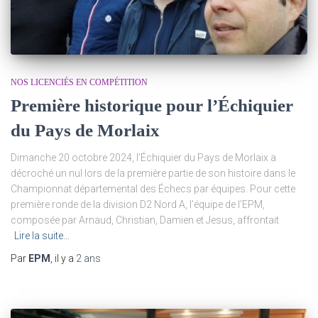
NOS LICENCIÉS EN COMPÉTITION
Première historique pour l’Échiquier
du Pays de Morlaix
Dimanche 20 octobre 2024, l’Échiquier du Pays de Morlaix a
décroché un nul lors de la première partie de son histoire dans le
Championnat départemental des Échecs par équipes. Pour cette
première ronde de la division D2 Nord A, l’équipe de l’EPM,
composée par Arnaud, Christian, Damien et Jesus, affrontait
Lire la suite…
Par
EPM
, il y a
2 ans