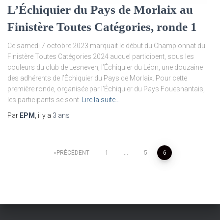
L’Échiquier du Pays de Morlaix au
Finistère Toutes Catégories, ronde 1
Ce samedi 7 octobre 2023 marquait le début du Championnat du
Finistère Toutes Catégories 2024 auquel participent, sous les
couleurs du club de Lesneven, l’Échiquier du Léon, une douzaine
des adhérents de l’Échiquier du Pays de Morlaix. Pour cette
première ronde, organisée par l’Échiquier du Pays Fouesnantais,
les participants se sont
Lire la suite…
Par
EPM
, il y a
3 ans
Pagination
PRÉCÉDENT
1
…
5
6
des
publications